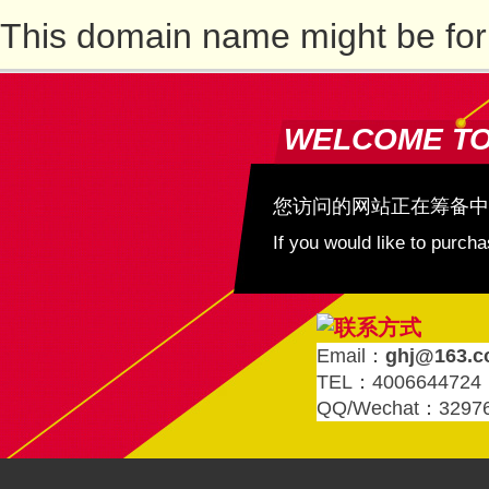
This domain name might be for
WELCOME T
您访问的网站正在筹备中
If you would like to purc
Email：
ghj@163.
TEL：4006644724
QQ/Wechat：3297